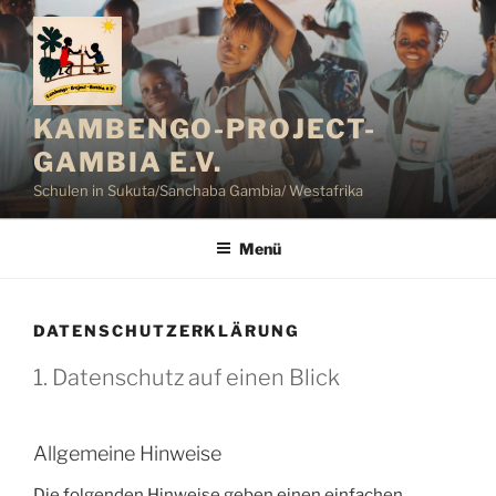
Zum
Inhalt
springen
KAMBENGO-PROJECT-
GAMBIA E.V.
Schulen in Sukuta/Sanchaba Gambia/ Westafrika
Menü
DATENSCHUTZERKLÄRUNG
1. Datenschutz auf einen Blick
Allgemeine Hinweise
Die folgenden Hinweise geben einen einfachen