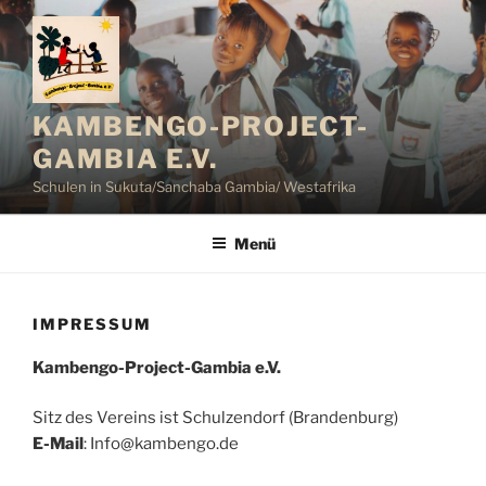
Zum
Inhalt
springen
KAMBENGO-PROJECT-
GAMBIA E.V.
Schulen in Sukuta/Sanchaba Gambia/ Westafrika
Menü
IMPRESSUM
Kambengo-Project-Gambia e.V.
Sitz des Vereins ist Schulzendorf (Brandenburg)
E-Mail
: Info@kambengo.de