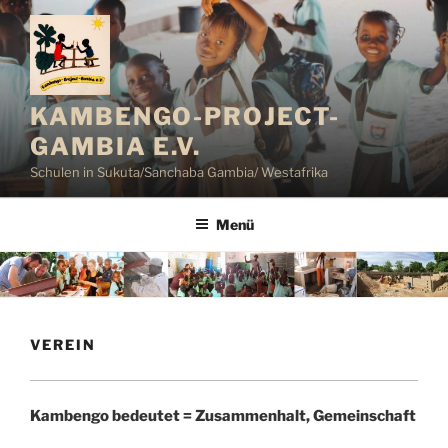
Zum
Inhalt
springen
KAMBENGO-PROJECT-
GAMBIA E.V.
Schulen in Sukuta/Sanchaba Gambia/ Westafrika
Menü
VEREIN
Kambengo bedeutet = Zusammenhalt, Gemeinschaft