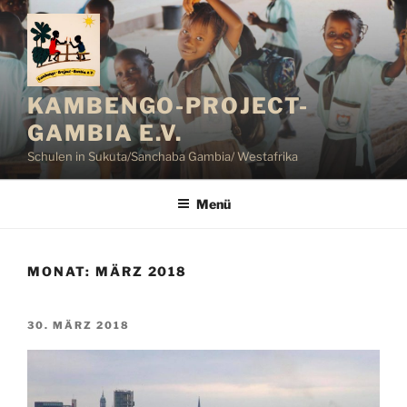
Zum
Inhalt
springen
KAMBENGO-PROJECT-
GAMBIA E.V.
Schulen in Sukuta/Sanchaba Gambia/ Westafrika
Menü
MONAT:
MÄRZ 2018
VERÖFFENTLICHT
30. MÄRZ 2018
AM