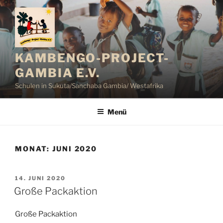
Zum
Inhalt
springen
KAMBENGO-PROJECT-
GAMBIA E.V.
Schulen in Sukuta/Sanchaba Gambia/ Westafrika
Menü
MONAT:
JUNI 2020
VERÖFFENTLICHT
14. JUNI 2020
AM
Große Packaktion
Große Packaktion