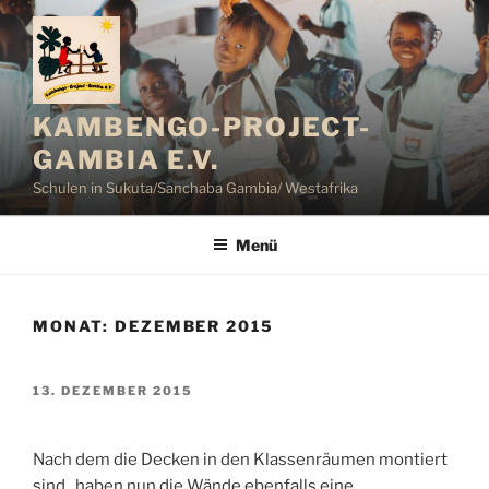
Zum
Inhalt
springen
KAMBENGO-PROJECT-
GAMBIA E.V.
Schulen in Sukuta/Sanchaba Gambia/ Westafrika
Menü
MONAT:
DEZEMBER 2015
VERÖFFENTLICHT
13. DEZEMBER 2015
AM
Nach dem die Decken in den Klassenräumen montiert
sind , haben nun die Wände ebenfalls eine