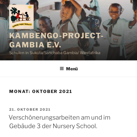
Zum
Inhalt
springen
KAMBENGO-PROJECT-
GAMBIA E.V.
Schulen in Sukuta/Sanchaba Gambia/ Westafrika
Menü
MONAT:
OKTOBER 2021
VERÖFFENTLICHT
21. OKTOBER 2021
AM
Verschönerungsarbeiten am und im
Gebäude 3 der Nursery School.