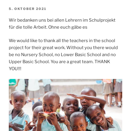
VERÖFFENTLICHT
5. OKTOBER 2021
AM
Wir bedanken uns bei allen Lehrern im Schulprojekt
für die tolle Arbeit. Ohne euch gäbe es
We would like to thank all the teachers in the school
project for their great work. Without you there would
be no Nursery School, no Lower Basic School and no
Upper Basic School. You are a great team. THANK
YOU!!!