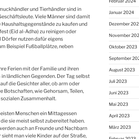
Februar 2024
muckhändler und Tierhändler sind in
Januar 2024
 Geschäftsleute. Viele Männer sind damit
Dezember 202
e Haushaltsgegenstände zu kaufen und
est (Eid al-Adha) zu reinigen oder
November 20
d Dörfer nutzen dafür eigens
um Beispiel Fußballplätze, neben
Oktober 2023
September 20
re Ferien mit der Familie und ihren
August 2023
m in ländlichen Gegenden. Der Tag selbst
Juli 2023
uf die Gesichter aller, ob arm oder
re Botschaften, wie Gehorsam, Teilen,
Juni 2023
r sozialen Zusammenhalt.
Mai 2023
meisten Menschen ein Mittagessen
April 2023
 die sie meist selbst zubereitet haben.
März 2023
 werden auch an Freunde und Nachbarn
r sieht man viele Kinder auf der Straße,
Februar 2023