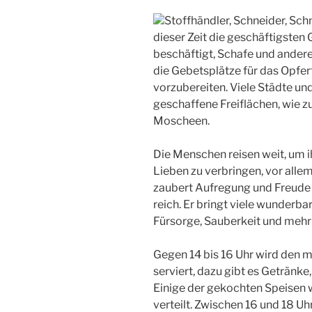
Stoffhändler, Schneider, Sch
dieser Zeit die geschäftigsten
beschäftigt, Schafe und ander
die Gebetsplätze für das Opferf
vorzubereiten. Viele Städte un
geschaffene Freiflächen, wie z
Moscheen.
Die Menschen reisen weit, um ih
Lieben zu verbringen, vor alle
zaubert Aufregung und Freude a
reich. Er bringt viele wunderba
Fürsorge, Sauberkeit und meh
Gegen 14 bis 16 Uhr wird den 
serviert, dazu gibt es Getränke,
Einige der gekochten Speisen
verteilt. Zwischen 16 und 18 Uh