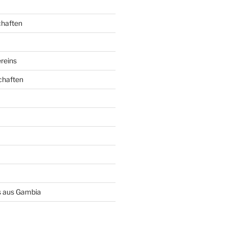
chaften
reins
chaften
 aus Gambia