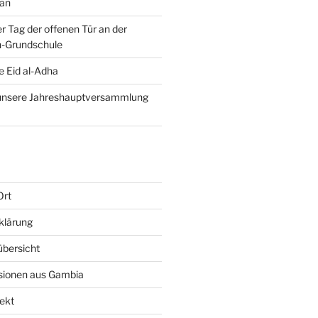
 an
er Tag der offenen Tür an der
-Grundschule
e Eid al-Adha
 unsere Jahreshauptversammlung
Ort
klärung
bersicht
sionen aus Gambia
ekt