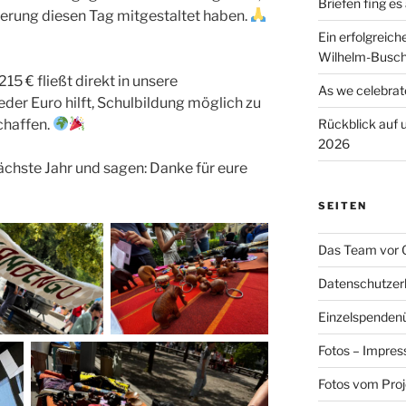
Briefen fing es
sterung diesen Tag mitgestaltet haben.
Ein erfolgreich
Wilhelm-Busch
5 € fließt direkt in unsere
As we celebrat
eder Euro hilft, Schulbildung möglich zu
chaffen.
Rückblick auf
2026
ächste Jahr und sagen: Danke für eure
SEITEN
Das Team vor 
Datenschutzer
Einzelspendenü
Fotos – Impres
Fotos vom Proj