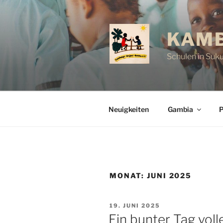
Zum
Inhalt
springen
KAMB
Schulen in Suk
Neuigkeiten
Gambia
P
MONAT:
JUNI 2025
VERÖFFENTLICHT
19. JUNI 2025
AM
Ein bunter Tag vol