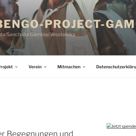
ENGO-PROJECT-GAMB
uta/Sanchaba Gambia/ Westafrika
rojekt
Verein
Mitmachen
Datenschutzerklär
ler Begegnungen und