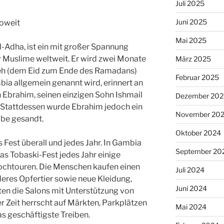
Juli 2025
Juni 2025
soweit
Mai 2025
l-Adha, ist ein mit großer Spannung
r Muslime weltweit. Er wird zwei Monate
März 2025
eh (dem Eid zum Ende des Ramadans)
Februar 2025
mbia allgemein genannt wird, erinnert an
 Ebrahim, seinen einzigen Sohn Ishmail
Dezember 202
n. Stattdessen wurde Ebrahim jedoch ein
November 20
abe gesandt.
Oktober 2024
s Fest überall und jedes Jahr. In Gambia
September 20
as Tobaski-Fest jedes Jahr einige
chtouren. Die Menschen kaufen einen
Juli 2024
deres Opfertier sowie neue Kleidung,
Juni 2024
ten die Salons mit Unterstützung von
er Zeit herrscht auf Märkten, Parkplätzen
Mai 2024
s geschäftigste Treiben.