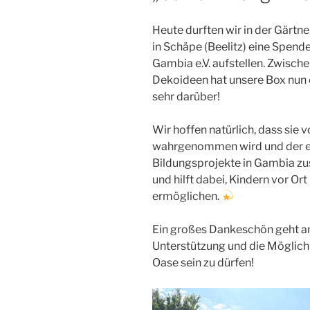
Heute durften wir in der Gärt
in Schäpe (Beelitz) eine Spen
Gambia e.V. aufstellen. Zwisch
Dekoideen hat unsere Box nun e
sehr darüber!
Wir hoffen natürlich, dass sie
wahrgenommen wird und der ei
Bildungsprojekte in Gambia z
und hilft dabei, Kindern vor O
ermöglichen.
Ein großes Dankeschön geht an
Unterstützung und die Möglichk
Oase sein zu dürfen!