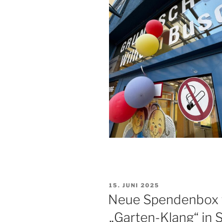
VERÖFFENTLICHT
15. JUNI 2025
AM
Neue Spendenbox 
„Garten-Klang“ in 