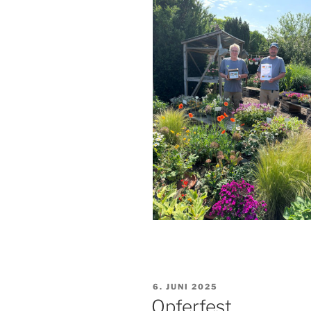
VERÖFFENTLICHT
6. JUNI 2025
AM
Opferfest