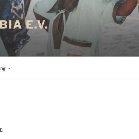
IA E.V.
ung