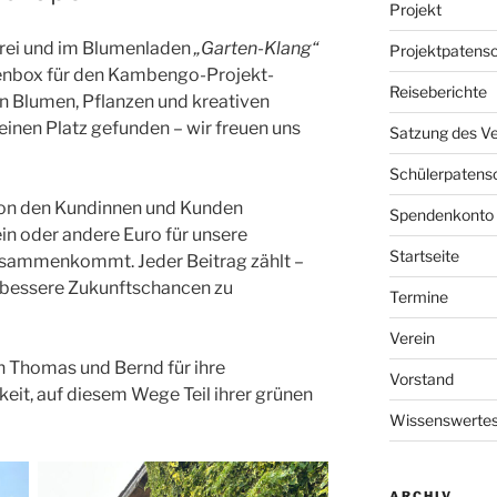
Projekt
nerei und im Blumenladen
„Garten-Klang“
Projektpatens
denbox für den Kambengo-Projekt-
Reiseberichte
en Blumen, Pflanzen und kreativen
inen Platz gefunden – wir freuen uns
Satzung des Ve
Schülerpatens
 von den Kundinnen und Kunden
Spendenkonto
n oder andere Euro für unsere
Startseite
usammenkommt. Jeder Beitrag zählt –
rt bessere Zukunftschancen zu
Termine
Verein
 Thomas und Bernd für ihre
Vorstand
eit, auf diesem Wege Teil ihrer grünen
Wissenswertes
ARCHIV