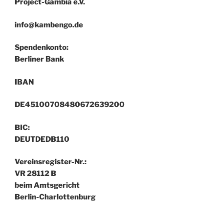
Project-Gambia e.V.
info@kambengo.de
Spendenkonto:
Berliner Bank
IBAN
DE45100708480672639200
BIC:
DEUTDEDB110
Vereinsregister-Nr.:
VR 28112 B
beim Amtsgericht
Berlin-Charlottenburg