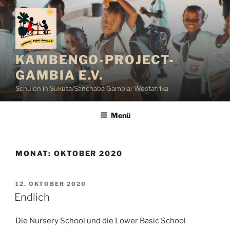
Zum
Inhalt
springen
KAMBENGO-PROJECT-
GAMBIA E.V.
Schulen in Sukuta/Sanchaba Gambia/ Westafrika
Menü
MONAT:
OKTOBER 2020
VERÖFFENTLICHT
12. OKTOBER 2020
AM
Endlich
Die Nursery School und die Lower Basic School