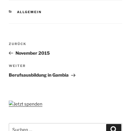
KATEGORIEN
ALLGEMEIN
Beitragsnavigation
Vorheriger
ZURÜCK
Beitrag
November 2015
Nächster
WEITER
Beitrag
Berufsausbildung in Gambia
Suchen
Suche