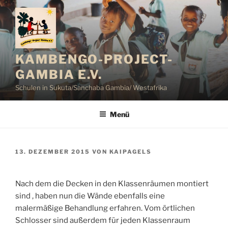
Zum
Inhalt
springen
KAMBENGO-PROJECT-
GAMBIA E.V.
Schulen in Sukuta/Sanchaba Gambia/ Westafrika
Menü
VERÖFFENTLICHT
13. DEZEMBER 2015
VON
KAIPAGELS
AM
Nach dem die Decken in den Klassenräumen montiert
sind , haben nun die Wände ebenfalls eine
malermäßige Behandlung erfahren. Vom örtlichen
Schlosser sind außerdem für jeden Klassenraum