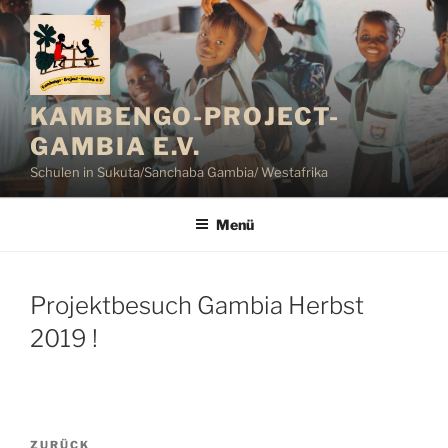
Zum
Inhalt
springen
KAMBENGO-PROJECT-
GAMBIA E.V.
Schulen in Sukuta/Sanchaba Gambia/ Westafrika
Menü
Projektbesuch Gambia Herbst
2019 !
Beitragsnavigation
Vorheriger
ZURÜCK