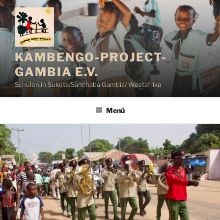
Zum
Inhalt
springen
KAMBENGO-PROJECT-
GAMBIA E.V.
Schulen in Sukuta/Sanchaba Gambia/ Westafrika
Menü