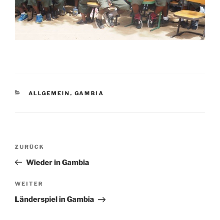
KATEGORIEN
ALLGEMEIN
,
GAMBIA
Beitragsnavigation
Vorheriger
ZURÜCK
Beitrag
Wieder in Gambia
Nächster
WEITER
Beitrag
Länderspiel in Gambia