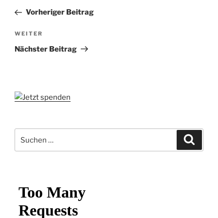
Beitrag
Vorheriger Beitrag
Nächster
WEITER
Beitrag
Nächster Beitrag
Suchen
Suche
nach: