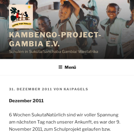
Zum
Inhalt
springen
KAMBENGO-PROJECT-
GAMBIA E.V.
Schulen in Sukuta/Sanchaba Gambia/ Westafrika
Menü
VERÖFFENTLICHT
31. DEZEMBER 2011
VON
KAIPAGELS
AM
Dezember 2011
6 Wochen SukutaNatürlich sind wir voller Spannung
am nächsten Tag nach unserer Ankunft, es war der 9.
November 2011, zum Schulprojekt gelaufen bzw.