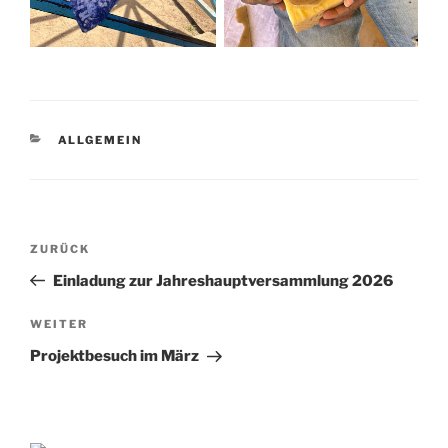
KATEGORIEN
ALLGEMEIN
Beitragsnavigation
Vorheriger
ZURÜCK
Beitrag
Einladung zur Jahreshauptversammlung 2026
Nächster
WEITER
Beitrag
Projektbesuch im März