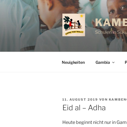
Zum
Inhalt
springen
KAMB
Schulen in Suk
Neuigkeiten
Gambia
P
VERÖFFENTLICHT
11. AUGUST 2019
VON
KAMBEN
AM
Eid al – Adha
Heute beginnt nicht nur in Gam