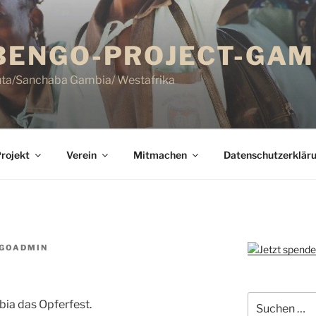
ENGO-PROJECT-GAMB
uta/Sanchaba Gambia/ Westafrika
rojekt
Verein
Mitmachen
Datenschutzerklär
GOADMIN
Suchen
bia das Opferfest.
nach: