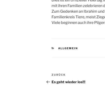
Dies ist ein offizieller Feierta
mit ihren Familien zelebrieren 
Zum Gedenken an Ibrahim und 
Familienkreis Tiere, meist Zie
Viele beginnen auch ihre Pilge
KATEGORIEN
ALLGEMEIN
Beitragsnavigation
Vorheriger
ZURÜCK
Beitrag
Es geht wieder los!!!