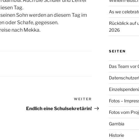
g in Gambia. Auch die Schüler und Lehrer
Wilhelm-Busch
diesen Tag.
As we celebrat
seinen Sohn werden an diesem Tag im
gen oder Schafe, gegessen.
Rückblick auf
rreise nach Mekka.
2026
SEITEN
Das Team vor 
Datenschutzer
Einzelspendenü
WEITER
Nächster
Fotos – Impres
Beitrag
Endlich eine Schulsekretärin!
Fotos vom Proj
Gambia
Historie