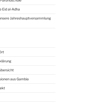
-Grundschule
e Eid al-Adha
 unsere Jahreshauptversammlung
Ort
klärung
bersicht
sionen aus Gambia
ekt