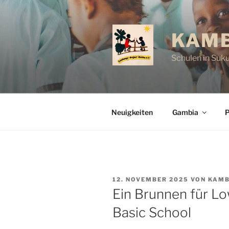
Zum
Inhalt
springen
KAMB
Schulen in Suk
Neuigkeiten
Gambia
P
VERÖFFENTLICHT
12. NOVEMBER 2025
VON
KAM
AM
Ein Brunnen für Lo
Basic School