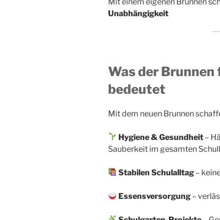
Mit einem eigenen Brunnen scha
Unabhängigkeit
Was der Brunnen f
bedeutet
Mit dem neuen Brunnen schaffe
Hygiene & Gesundheit
– Hä
Sauberkeit im gesamten Schul
Stabilen Schulalltag
– kein
Essensversorgung
– verlä
Schulgarten-Projekte
– Ge