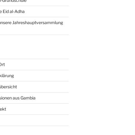
-Grundschule
e Eid al-Adha
 unsere Jahreshauptversammlung
Ort
klärung
bersicht
sionen aus Gambia
ekt