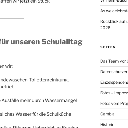
Wilhelm-Busch
ffen wir jetzt ein Stück
As we celebrat
Rückblick auf
2026
ür unseren Schulalltag
SEITEN
Das Team vor 
n wir:
Datenschutzer
ndewaschen, Toilettenreinigung,
Einzelspendenü
betrieb
Fotos – Impres
e Ausfälle mehr durch Wassermangel
Fotos vom Proj
ssliches Wasser für die Schulküche
Gambia
Historie
müse, Pflanzen, Unterricht im Bereich