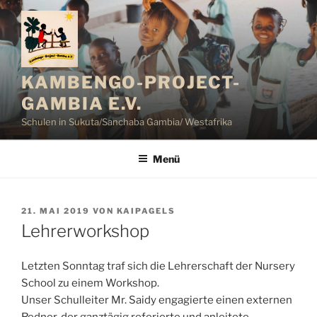
Zum
Inhalt
springen
KAMBENGO-PROJECT-
GAMBIA E.V.
Schulen in Sukuta/Sanchaba Gambia/ Westafrika
Menü
VERÖFFENTLICHT
21. MAI 2019
VON
KAIPAGELS
AM
Lehrerworkshop
Letzten Sonntag traf sich die Lehrerschaft der Nursery
School zu einem Workshop.
Unser Schulleiter Mr. Saidy engagierte einen externen