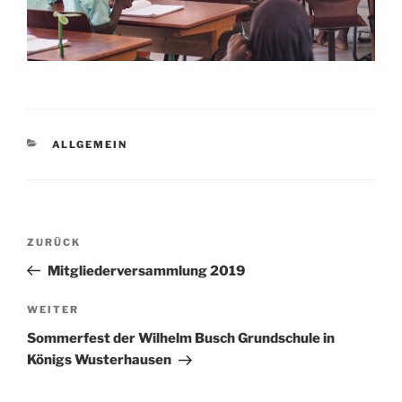
KATEGORIEN
ALLGEMEIN
Beitragsnavigation
Vorheriger
ZURÜCK
Beitrag
Mitgliederversammlung 2019
Nächster
WEITER
Beitrag
Sommerfest der Wilhelm Busch Grundschule in
Königs Wusterhausen