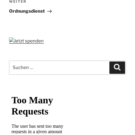
Nächster
WEITER
Beitrag
Ordnungsdienst
Suchen
Suche
nach: