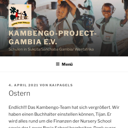
Zum
Inhalt
springen
KAMBENGO-PROJECT-
GAMBIA E.V.
Schulen in Sukuta/Sanchaba Gambia/ Westafrika
Menü
VERÖFFENTLICHT
4. APRIL 2021
VON
KAIPAGELS
AM
Ostern
Endlich!!! Das Kambengo-Team hat sich vergrößert. Wir
haben einen Buchhalter einstellen können, Tijan. Er
wird alles rund um die Finanzen der Nursery School