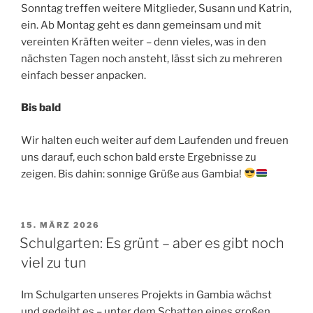
Sonntag treffen weitere Mitglieder, Susann und Katrin,
ein. Ab Montag geht es dann gemeinsam und mit
vereinten Kräften weiter – denn vieles, was in den
nächsten Tagen noch ansteht, lässt sich zu mehreren
einfach besser anpacken.
Bis bald
Wir halten euch weiter auf dem Laufenden und freuen
uns darauf, euch schon bald erste Ergebnisse zu
zeigen. Bis dahin: sonnige Grüße aus Gambia!
VERÖFFENTLICHT
15. MÄRZ 2026
AM
Schulgarten: Es grünt – aber es gibt noch
viel zu tun
Im Schulgarten unseres Projekts in Gambia wächst
und gedeiht es – unter dem Schatten eines großen