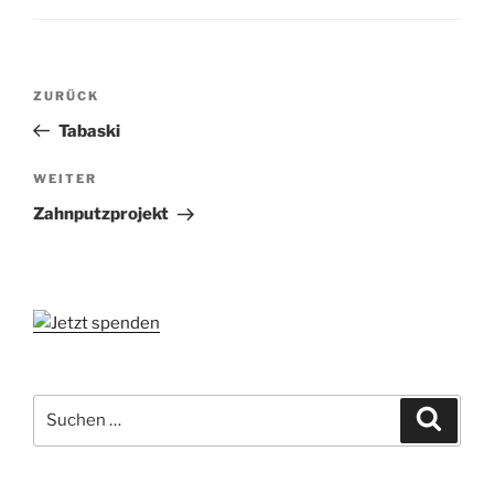
Beitragsnavigation
Vorheriger
ZURÜCK
Beitrag
Tabaski
Nächster
WEITER
Beitrag
Zahnputzprojekt
Suchen
Suche
nach: