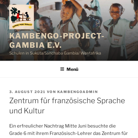
Zum
Inhalt
springen
KAMBENGO-PROJECT-
GAMBIA E.V.
Schulen in Sukuta/Sanchaba Gambia/ Westafrika
Menü
VERÖFFENTLICHT
3. AUGUST 2021
VON
KAMBENGOADMIN
AM
Zentrum für französische Sprache
und Kultur
Ein erfreulicher Nachtrag Mitte Juni besuchte die
Grade 6 mit ihrem Französisch-Lehrer das Zentrum für